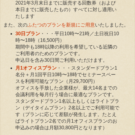
2021年3月末日までに販売する回数券（および
本日までに販売したもの）すべてに対し適用い
たします
また、次の
ふたつのプランを新規にご用意
いたしました。
30日プラン
・・・平日10時〜21時／土日祝日10
時〜18時（16,500円）
期間中も18時以降の利用を希望している近隣の
ご利用者のためのプランです。
申込日を含み30日間ご利用いただけます。
月1オフィスプラン
・・・スタンダードプラン1
名分＋月1回平日10時〜18時でセミナースペー
スを利用可能なプラン（月29,700円）
オフィスを手放した企業様が、最大14名までの
会議利用を毎月行う場合に最適なプランです。
スタンダードプラン1名以上もしくはライトプラ
ン（デイタイムプラン）2名以上でご利用可能で
す（プランに応じて差額が発生します。たとえ
ばライトプラン2名での月1オフィスプランのお
申込みの場合は月額30,800円となります）