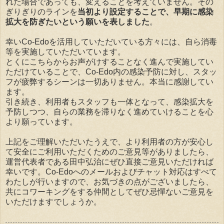
れた場合であっても、変えることを考えていません。その
ぎりぎりのラインを
当初より設定することで、早期に感染
拡大を防ぎたいという願いを表しました
。
幸いCo-Edoを活用していただいている方々には、自ら消毒
等を実施していただいています。
とくにこちらからお声がけすることなく進んで実施してい
ただけていることで、Co-Edo内の感染予防に対し、スタッ
フが疲弊するシーンは一切ありません。本当に感謝してい
ます。
引き続き、利用者もスタッフも一体となって、感染拡大を
予防しつつ、自らの業務を滞りなく進めていけることを心
より願っています。
上記をご理解いただいたうえで、より利用者の方が安心し
て安全にご利用いただくためのご意見等がありましたら、
運営代表者である田中弘治にぜひ直接ご意見いただければ
幸いです。Co-Edoへのメールおよびチャット対応はすべて
わたしが行いますので、お気づきの点がございましたら、
共にコワーキングをする仲間としてぜひ忌憚ないご意見を
いただけますでしょうか。