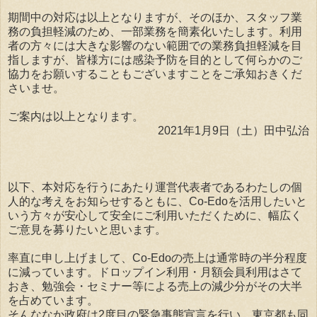
期間中の対応は以上となりますが、そのほか、スタッフ業
務の負担軽減のため、一部業務を簡素化いたします。利用
者の方々には大きな影響のない範囲での業務負担軽減を目
指しますが、皆様方には感染予防を目的として何らかのご
協力をお願いすることもございますことをご承知おきくだ
さいませ。
ご案内は以上となります。
2021年1月9日（土）田中弘治
以下、本対応を行うにあたり運営代表者であるわたしの個
人的な考えをお知らせするともに、Co-Edoを活用したいと
いう方々が安心して安全にご利用いただくために、幅広く
ご意見を募りたいと思います。
率直に申し上げまして、Co-Edoの売上は通常時の半分程度
に減っています。ドロップイン利用・月額会員利用はさて
おき、勉強会・セミナー等による売上の減少分がその大半
を占めています。
そんななか政府は2度目の緊急事態宣言を行い、東京都も同