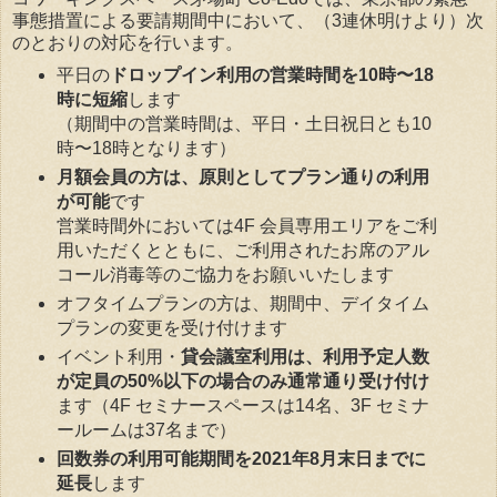
事態措置による要請期間中において、（3連休明けより）次
のとおりの対応を行います。
平日の
ドロップイン利用の営業時間を10時〜18
時に短縮
します
（期間中の営業時間は、平日・土日祝日とも10
時〜18時となります）
月額会員の方は、原則としてプラン通りの利用
が可能
です
営業時間外においては4F 会員専用エリアをご利
用いただくとともに、ご利用されたお席のアル
コール消毒等のご協力をお願いいたします
オフタイムプランの方は、期間中、デイタイム
プランの変更を受け付けます
イベント利用・
貸会議室利用は、利用予定人数
が定員の50%以下の場合のみ通常通り受け付け
ます（4F セミナースペースは14名、3F セミナ
ールームは37名まで）
回数券の利用可能期間を2021年8月末日までに
延長
します