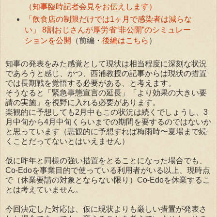
（知事臨時記者会見をお伝えします）
「飲食店の制限だけでは1ヶ月で感染者は減らな
い」 8割おじさんが厚労省“非公開”のシミュレー
ションを公開
（前編・
後編はこちら
）
知事の発表をみた感覚として現状は相当程度に深刻な状況
であろうと感じ、かつ、西浦教授の記事からは現状の措置
では長期戦を覚悟する必要がある、と考えます。
そうなると「緊急事態宣言の延長」「より効果の大きい要
請の実施」を視野に入れる必要があります。
楽観的に予想しても2月中もこの状況は続くでしょうし、3
月中旬から4月中旬くらいまでの期間を要するのではないか
と思っています（悲観的に予想すれば梅雨時〜夏場まで続
くことだってないとはいえません）
仮に昨年と同様の強い措置をとることになった場合でも、
Co-Edoを事業目的で使っている利用者がいる以上、現時点
で（休業要請の対象とならない限り）Co-Edoを休業するこ
とは考えていません。
今回決定した対応は、仮に現状よりも厳しい措置が発表さ