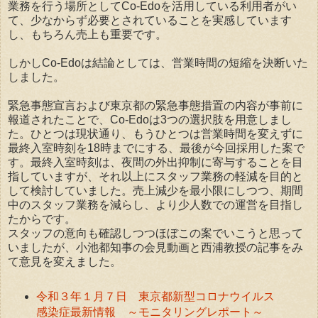
業務を行う場所としてCo-Edoを活用している利用者がい
て、少なからず必要とされていることを実感しています
し、もちろん売上も重要です。
しかしCo-Edoは結論としては、営業時間の短縮を決断いた
しました。
緊急事態宣言および東京都の緊急事態措置の内容が事前に
報道されたことで、Co-Edoは3つの選択肢を用意しまし
た。ひとつは現状通り、もうひとつは営業時間を変えずに
最終入室時刻を18時までにする、最後が今回採用した案で
す。最終入室時刻は、夜間の外出抑制に寄与することを目
指していますが、それ以上にスタッフ業務の軽減を目的と
して検討していました。売上減少を最小限にしつつ、期間
中のスタッフ業務を減らし、より少人数での運営を目指し
たからです。
スタッフの意向も確認しつつほぼこの案でいこうと思って
いましたが、小池都知事の会見動画と西浦教授の記事をみ
て意見を変えました。
令和３年１月７日 東京都新型コロナウイルス
感染症最新情報 ～モニタリングレポート～