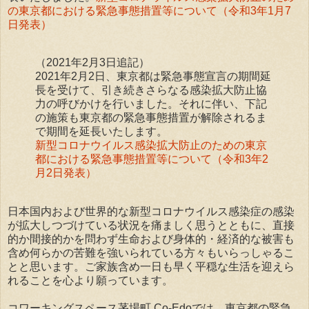
の東京都における緊急事態措置等について（令和3年1月7
日発表）
（2021年2月3日追記）
2021年2月2日、東京都は緊急事態宣言の期間延
長を受けて、引き続きさらなる感染拡大防止協
力の呼びかけを行いました。それに伴い、下記
の施策も東京都の緊急事態措置が解除されるま
で期間を延長いたします。
新型コロナウイルス感染拡大防止のための東京
都における緊急事態措置等について（令和3年2
月2日発表）
日本国内および世界的な新型コロナウイルス感染症の感染
が拡大しつづけている状況を痛ましく思うとともに、直接
的か間接的かを問わず生命および身体的・経済的な被害も
含め何らかの苦難を強いられている方々もいらっしゃるこ
とと思います。ご家族含め一日も早く平穏な生活を迎えら
れることを心より願っています。
コワーキングスペース茅場町 Co-Edoでは、東京都の緊急