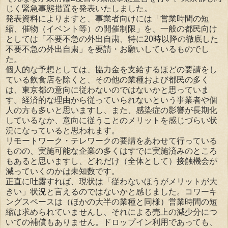
じく緊急事態措置を発表いたしました。
発表資料によりますと、事業者向けには「営業時間の短
縮、催物（イベント等）の開催制限」を、一般の都民向け
としては「不要不急の外出自粛、特に20時以降の徹底した
不要不急の外出自粛」を要請・お願いしているものでし
た。
個人的な予想としては、協力金を支給するほどの要請をし
ている飲食店を除くと、その他の業種および都民の多く
は、東京都の意向に従わないのではないかと思っていま
す。経済的な理由から従っていられないという事業者や個
人の方も多いと思いますし、また、感染症の影響が長期化
しているなか、意向に従うことのメリットを感じづらい状
況になっていると思われます。
リモートワーク・テレワークの要請をあわせて行っている
ものの、実施可能な企業の多くはすでに実施済みのところ
もあると思いますし、どれだけ（全体として）接触機会が
減っていくのかは未知数です。
正直に吐露すれば、現状は「従わないほうがメリットが大
きい」状況と言えるのではないかと感じました。コワーキ
ングスペースは（ほかの大半の業種と同様）営業時間の短
縮は求められていませんし、それによる売上の減少分につ
いての補償もありません。ドロップイン利用であっても、