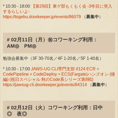
* 10:30 - 18:00
【第29回】東ゲ部もくもく会 -3年目に突入
するらしいよ-
https://togebu.doorkeeper.jp/events/86079
（
募集中
）
# 02月11日（月）㊗️コワーキング利用：
AM◎ PM◎
勉強会募集中（3F 30-70名／4F 1-20名／5F 1-40名）
* 10:30 - 17:00
JAWS-UG CLI専門支部 #124 ECR +
CodePipeline + CodeDeploy + ECS(Fargate)ハンズオン (後
編) (祝日スペシャル 秋のCode系シリーズ第8戦)
https://jawsug-cli.doorkeeper.jp/events/84314
（
募集中
）
# 02月12日（火）コワーキング利用：日中
◎ 夜◎