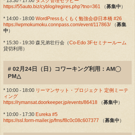
* 13:30 - 17:00
タスク管理セラピー
https://55auto.biz/cyblog/regires.php?tno=361
（
募集中
）
* 14:00 - 18:00
WordPressもくもく勉強会@日本橋 #26
https://wpmokumoku.connpass.com/event/117863/
（
募集
中
）
* 15:30 - 19:30 森兄弟壮行会（
Co-Edo 3Fセミナールーム
貸切利用）
# 02月24日（日）コワーキング利用：AM◯
PM△
* 10:00 - 18:00
リーマンサット・プロジェクト 定例ミーテ
ィング
https://rymansat.doorkeeper.jp/events/86418
（
募集中
）
* 10:00 - 17:30
Eureka #5
https://ssl.form-mailer.jp/fms/f8c0c08c607377
（
募集中
）