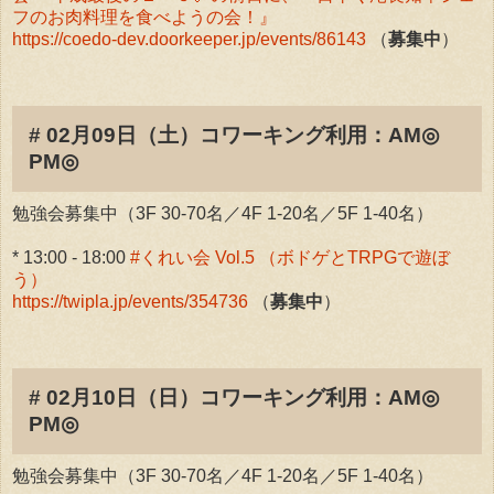
フのお肉料理を食べようの会！』
https://coedo-dev.doorkeeper.jp/events/86143
（
募集中
）
# 02月09日（土）コワーキング利用：AM◎
PM◎
勉強会募集中（3F 30-70名／4F 1-20名／5F 1-40名）
* 13:00 - 18:00
#くれい会 Vol.5 （ボドゲとTRPGで遊ぼ
う）
https://twipla.jp/events/354736
（
募集中
）
# 02月10日（日）コワーキング利用：AM◎
PM◎
勉強会募集中（3F 30-70名／4F 1-20名／5F 1-40名）