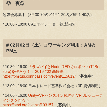
◎ 夜◎
勉強会募集中（3F 30-70名／4F 1-20名／5F 1-40名）
* 10:00 - 18:00 CADオペレーター養成講座
# 02月02日（土）コワーキング利用：AM◎
PM△
* 10:30 - 16:00
「ラズパイとNode-REDでロボット(TJBot
zero)を作ろう！ 」2019 #02 基礎編
https://bmxug.connpass.com/event/115619/
（
募集中
）
* 13:00 - 18:00 日本トレード基準株式会社（3F 貸切利用）
* 14:00 - 16:00
Unity+VRハンズオン勉強会 VR 3Dシューテ
ィングを作ろう
https://atnd.org/events/103157
（
募集中
）