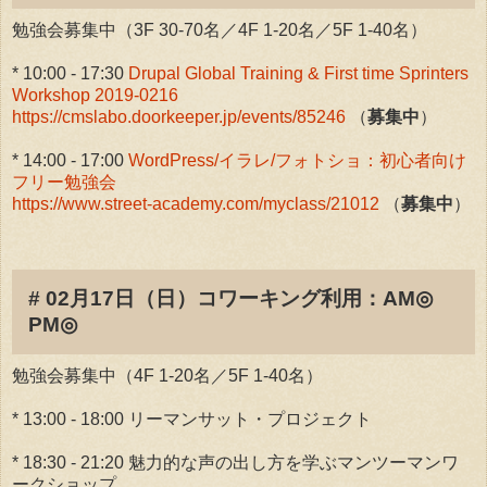
勉強会募集中（3F 30-70名／4F 1-20名／5F 1-40名）
* 10:00 - 17:30
Drupal Global Training & First time Sprinters
Workshop 2019-0216
https://cmslabo.doorkeeper.jp/events/85246
（
募集中
）
* 14:00 - 17:00
WordPress/イラレ/フォトショ：初心者向け
フリー勉強会
https://www.street-academy.com/myclass/21012
（
募集中
）
# 02月17日（日）コワーキング利用：AM◎
PM◎
勉強会募集中（4F 1-20名／5F 1-40名）
* 13:00 - 18:00 リーマンサット・プロジェクト
* 18:30 - 21:20 魅力的な声の出し方を学ぶマンツーマンワ
ークショップ