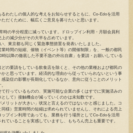
るわたしの個人的な考えをお知らせするともに、Co-Edoを活用
いただくために、幅広くご意見を募りたいと思います。
は通常時の半分程度に減っています。ドロップイン利用・月額会員利
売上の減少分がその大半を占めています。
行い、東京都も同じく緊急事態措置を発表いたしました。
営業時間の短縮、催物（イベント等）の開催制限」を、一般の都民
20時以降の徹底した不要不急の外出自粛」を要請・お願いしている
ほどの要請をしている飲食店を除くと、その他の業種および都民の
いかと思っています。経済的な理由から従っていられないという事
、感染症の影響が長期化しているなか、意向に従うことのメリット
す。
せて行っているものの、実施可能な企業の多くはすでに実施済みの
体として）接触機会が減っていくのかは未知数です。
がメリットが大きい」状況と言えるのではないかと感じました。コ
と同様）営業時間の短縮は求められていませんし、それによる売上
ップイン利用であっても、業務を行う場所としてCo-Edoを活用
されていることを実感していますし、もちろん売上も重要です。
の短縮を決断いたしました。