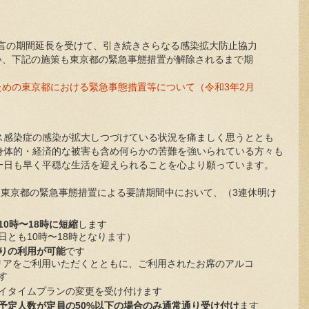
態宣言の期間延長を受けて、引き続きさらなる感染拡大防止協力
い、下記の施策も東京都の緊急事態措置が解除されるまで期
めの東京都における緊急事態措置等について（令和3年2月
ス感染症の感染が拡大しつづけている状況を痛ましく思うととも
身体的・経済的な被害も含め何らかの苦難を強いられている方々も
一日も早く平穏な生活を迎えられることを心より願っています。
は、東京都の緊急事態措置による要請期間中において、（3連休明け
0時〜18時に短縮
します
とも10時〜18時となります）
りの利用が可能
です
エリアをご利用いただくとともに、ご利用されたお席のアルコ
す
イタイムプランの変更を受け付けます
予定人数が定員の50%以下の場合のみ通常通り受け付け
ます