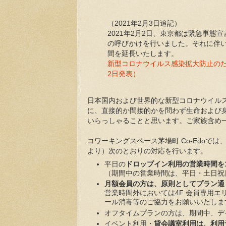
（2021年2月3日追記）
2021年2月2日、東京都は緊急事
の呼びかけを行いました。それに伴
間を延長いたします。
新型コロナウイルス感染拡大防止のた
2日発表）
日本国内および世界的な新型コロナウイル
に、直接的か間接的かを問わず生命および
いらっしゃることと思います。ご家族含め
コワーキングスペース茅場町 Co-Edoで
より）次のとおりの対応を行います。
平日の
ドロップイン利用の営業時間を1
（期間中の営業時間は、平日・土日祝日
月額会員の方は、原則としてプラン通
営業時間外においては4F 会員専用
ール消毒等のご協力をお願いいたしま
オフタイムプランの方は、期間中、デ
イベント利用・
貸会議室利用は、利用