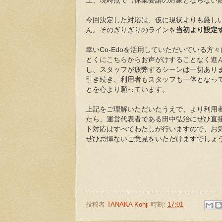
上、現時点で（休業要請の対象とならない限
今回決定した対応は、仮に現状よりも厳し
ん。そのぎりぎりのラインを
当初より設定
幸いCo-Edoを活用していただいている
とくにこちらからお声がけすることなく進ん
し、スタッフが疲弊するシーンは一切あり
引き続き、利用者もスタッフも一体となっ
とを心より願っています。
上記をご理解いただいたうえで、より利用
たら、運営代表者である田中弘治にぜひ直接
ト対応はすべてわたしが行いますので、お
ぜひ忌憚ないご意見をいただけますでしょ
投稿者
TANAKA Kohji
時刻:
17:01