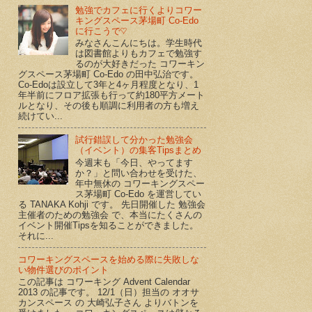
勉強でカフェに行くよりコワー
キングスペース茅場町 Co-Edo
に行こうで♡
みなさんこんにちは。学生時代
は図書館よりもカフェで勉強す
るのが大好きだった コワーキン
グスペース茅場町 Co-Edo の田中弘治です。
Co-Edoは設立して3年と4ヶ月程度となり、1
年半前にフロア拡張も行って約180平方メート
ルとなり、その後も順調に利用者の方も増え
続けてい...
試行錯誤して分かった勉強会
（イベント）の集客Tipsまとめ
今週末も「今日、やってます
か？」と問い合わせを受けた、
年中無休の コワーキングスペー
ス茅場町 Co-Edo を運営してい
る TANAKA Kohji です。 先日開催した 勉強会
主催者のための勉強会 で、本当にたくさんの
イベント開催Tipsを知ることができました。
それに...
コワーキングスペースを始める際に失敗しな
い物件選びのポイント
この記事は コワーキング Advent Calendar
2013 の記事です。 12/1（日）担当の オオサ
カンスペース の 大崎弘子さん よりバトンを