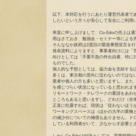
以下、本対応を行うにあたり運営代表者であ
したいという方々が安心して安全にご利用
率直に申し上げまして、Co-Edoの売上
用はさておき、勉強会・セミナー等による
そんななか政府は2度目の緊急事態宣言を
発表資料によりますと、事業者向けには「
向けとしては「不要不急の外出自粛、特に
ものでした。
個人的な予想としては、協力金を支給する
多くは、東京都の意向に従わないのではな
業者や個人の方も多いと思いますし、また
を感じづらい状況になっていると思われま
リモートワーク・テレワークの要請をあわ
ところもあると思いますし、どれだけ（全
正直に吐露すれば、現状は「従わないほう
ワーキングスペースは（ほかの大半の業種
の減少分についての補償もありません。ドロ
している利用者がいて、少なからず必要と
しかしCo-Edoは結論としては、営業時間