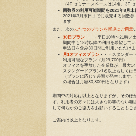
（4F セミナースペースは14名、3F 
回数券の利用可能期間を2021年8月
2021年3月末日までに販売する回数
ます
また、次の
ふたつのプランを新規にご用意
30日プラン
・・・平日10時〜21時／土
期間中も18時以降の利用を希望して
申込日を含み30日間ご利用いただけま
月1オフィスプラン
・・・スタンダード
利用可能なプラン（月29,700円）
オフィスを手放した企業様が、最大1
スタンダードプラン1名以上もしくは
（プランに応じて差額が発生します。
の場合は月額30,800円となります）
期間中の対応は以上となりますが、そのほ
す。利用者の方々には大きな影響のない範
して何らかのご協力をお願いすることもご
ご案内は以上となります。