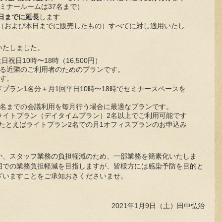
セミナールームは37名まで）
末日までに延長
します
券（および本日までに販売したもの）すべてに対し適用いたし
いたしました。
日祝日10時〜18時（16,500円）
いる近隣のご利用者のためのプランです。
す。
プラン1名分＋月1回平日10時〜18時でセミナースペースを
4名までの会議利用を毎月行う場合に最適なプランです。
ライトプラン（デイタイムプラン）2名以上でご利用可能です
たとえばライトプラン2名での月1オフィスプランのお申込み
か、スタッフ業務の負担軽減のため、一部業務を簡素化いたしま
囲での業務負担軽減を目指しますが、皆様方には感染予防を目的と
ざいますことをご承知おきくださいませ。
2021年1月9日（土）田中弘治