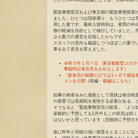
緊急事態宣言および東京都の緊急事態措置の
ました。ひとつは現状通り、もうひとつは
用した案です。最終入室時刻は、夜間の外
務の軽減を目的として検討していました。
少人数での運営を目指したからです。
スタッフの意向も確認しつつほぼこの案で
事をみて意見を変えました。
令和３年１月７日 東京都新型コロナ
事臨時記者会見をお伝えします）
「飲食店の制限だけでは1ヶ月で感染者
ョンを公開
（前編・
後編はこちら
）
知事の発表をみた感覚として現状は相当程
の措置では長期戦を覚悟する必要がある、
そうなると「緊急事態宣言の延長」「より
楽観的に予想しても2月中もこの状況は続く
はないかと思っています（悲観的に予想す
仮に昨年と同様の強い措置をとることになっ