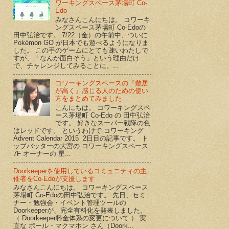
ワーキングスペース茅場町 Co-
Edo
みなさんこんにちは。 コワーキ
ングスペース茅場町 Co-Edoの
田中弘治です。 7/22（金）の午前中、ついに
Pokémon GO が日本でも遊べるようになりま
した。 この手のゲームにとても疎いわたしで
すが、「なんか面白そう」という理由だけ
で、チャレンジしてみることに。...
コワーキングスペースの『敷居
が高く』感じる人のための使い
方をまとめてみました
こんにちは。 コワーキングスペ
ース茅場町 Co-Edo の 田中弘治
です。 好きなスーパー戦隊の色
はレッドです。 というわけで コワーキング
Advent Calendar 2015 2日目の記事です。 ト
ップバッターの大宮の コワーキングスペース
7F オーナーの 星...
Doorkeeperを使用しているコミュニティの主
催者をCo-Edoが支援します
みなさんこんにちは。 コワーキングスペース
茅場町 Co-Edoの田中弘治です。 先日、セミ
ナー・勉強会・イベント管理ツールの
Doorkeeperが、完全有料化を発表しました。
（ Doorkeeper料金体系の変更について ） 実
直な ポール・マクマホン さん（Doork...