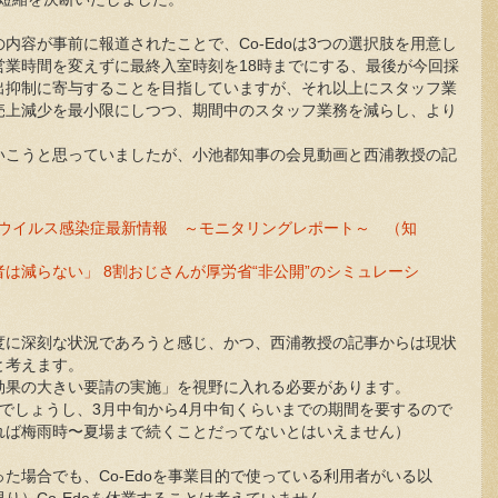
内容が事前に報道されたことで、Co-Edoは3つの選択肢を用意し
営業時間を変えずに最終入室時刻を18時までにする、最後が今回採
出抑制に寄与することを目指していますが、それ以上にスタッフ業
売上減少を最小限にしつつ、期間中のスタッフ業務を減らし、より
いこうと思っていましたが、小池都知事の会見動画と西浦教授の記
ウイルス感染症最新情報 ～モニタリングレポート～ （知
は減らない」 8割おじさんが厚労省“非公開”のシミュレーシ
度に深刻な状況であろうと感じ、かつ、西浦教授の記事からは現状
と考えます。
効果の大きい要請の実施」を視野に入れる必要があります。
でしょうし、3月中旬から4月中旬くらいまでの期間を要するので
れば梅雨時〜夏場まで続くことだってないとはいえません）
た場合でも、Co-Edoを事業目的で使っている利用者がいる以