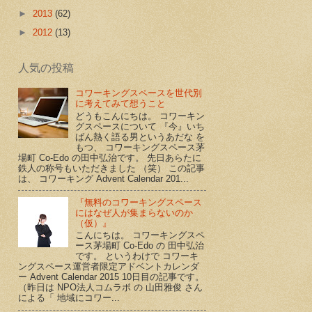
►
2013
(62)
►
2012
(13)
人気の投稿
コワーキングスペースを世代別
に考えてみて想うこと
どうもこんにちは。 コワーキン
グスペースについて 『今』いち
ばん熱く語る男というあだな を
もつ、 コワーキングスペース茅
場町 Co-Edo の田中弘治です。 先日あらたに
鉄人の称号もいただきました （笑） この記事
は、 コワーキング Advent Calendar 201...
『無料のコワーキングスペース
にはなぜ人が集まらないのか
（仮）』
こんにちは。 コワーキングスペ
ース茅場町 Co-Edo の 田中弘治
です。 というわけで コワーキ
ングスペース運営者限定アドベントカレンダ
ー Advent Calendar 2015 10日目の記事です。
（昨日は NPO法人コムラボ の 山田雅俊 さん
による「 地域にコワー...