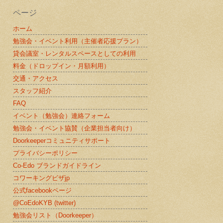
ページ
ホーム
勉強会・イベント利用（主催者応援プラン）
貸会議室・レンタルスペースとしての利用
料金（ドロップイン・月額利用）
交通・アクセス
スタッフ紹介
FAQ
イベント（勉強会）連絡フォーム
勉強会・イベント協賛（企業担当者向け）
Doorkeeperコミュニティサポート
プライバシーポリシー
Co-Edo ブランドガイドライン
コワーキングビザjp
公式facebookページ
@CoEdoKYB (twitter)
勉強会リスト（Doorkeeper）