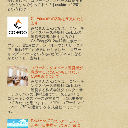
受けました。 コワーキングスペースは儲かる
のか？なんでやってるの？ | osakin （12/01）
というわけ...
Co-Edoの正式名称を変更いたし
ます
みなさんこんにちは。 コワーキ
ングスペース茅場町 Co-Edoの
運営代表者の田中弘治です。
Co-Edoは2012年12月に仮オー
プンし、翌1月にグランドオープンということ
で、概ね4年半が経過いたしました。 コワー
キングスペースというものがビジネスになる
かというと、当時も...
コワーキングスペース運営者が
意識すると良いかもしれない
CW理論について
みなさんこんにちは。 コワーキ
ングスペース茅場町 Co-Edoを
運営する株式会社ダイレクトサ
ーチジャパンの田中弘治です。 久しぶりに、
コワーキングスペース運営者向け に記事を書
いてみたいと思います。 大宮の コワーキング
スペース7F を運営する 株式会社コミュニテ
ィ...
Pokémon GOのルアーモジュー
ルを一日中垂らしてみた at コ