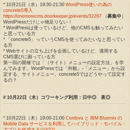
* 10月21日（水）19:30-21:30
WordPress使いの為の
concrete5導入
https://onemorecms.doorkeeper.jp/events/32287
（
募集中
）
WordPressだけじゃ物足りない！
* WordPressは使っているけど、他のCMSも触ってみたい
と思っている方
* 「concrete5」っていうCMSを使ってみたいなと思ってい
る方
* Webサイトの立ち上げを企画しているけど、適用する
CMS選びに困っている方
第一回の開催では「（サイト）メニューの設定方法」を学
んでみます。WordPressでは「外観」-「メニュー」から設
定する、サイトメニュー。concrete5ではどうやって設定す
るの？
# 10月22日（木）コワーキング利用：日中◎ 夜◎
* 10月22日（木）19:00-21:00
Cordova と IBM Bluemix の
Mobile Data サービスを利用してハイブリッド・モバイル・
アプリを作成する(10/22)