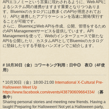
APIエコノミーという言葉に現わされるように、Web APIに
よるシステム間の連携がますます重要となりつつありま
す。Bluemixのカタログには数多くのAPIが用意されてお
り、APIと連携したアプリケーションを迅速に開発/実行す
ることが可能です。
さらに、BluemixはWeb APIを作成、公開、管理をするため
のAPI Managementサービスを提供しています。API
Managementを使って、Webのインターフェースで新たな
APIを公開したり、カスタムAPIとしてBluemixのカタログ
に登録したりする手順をハンズオンでご紹介します。
# 10月30日（金）コワーキング利用：日中◎ 夜◎（4F使
用）
* 10月30日（金）18:00-21:00
International X-Cultural Pre-
Halloween Meet Up
https://www.facebook.com/events/438790609664334/
（
募
集中
）
Sharing personal stories and meeting new friends. Having a
laugh! Preparing for Halloween! Not yet a Halloween party,