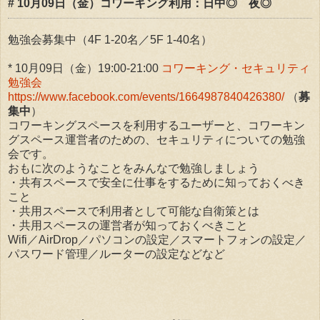
# 10月09日（金）コワーキング利用：日中◎ 夜◎
勉強会募集中（4F 1-20名／5F 1-40名）
* 10月09日（金）19:00-21:00
コワーキング・セキュリティ
勉強会
https://www.facebook.com/events/1664987840426380/
（
募
集中
）
コワーキングスペースを利用するユーザーと、コワーキン
グスペース運営者のための、セキュリティについての勉強
会です。
おもに次のようなことをみんなで勉強しましょう
・共有スペースで安全に仕事をするために知っておくべき
こと
・共用スペースで利用者として可能な自衛策とは
・共用スペースの運営者が知っておくべきこと
Wifi／AirDrop／パソコンの設定／スマートフォンの設定／
パスワード管理／ルーターの設定などなど