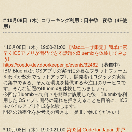
# 10月08日（木）コワーキング利用：日中◎ 夜◎（4F使
用）
* 10月08日（木）19:00-21:00
【Macユーザ限定】簡単に素
早くiOSアプリが開発できる話題のBluemixを体験してみよ
う!
https://coedo-dev.doorkeeper.jp/events/32462
（
募集中
）
IBM BluemixはiOSアプリの実行に必要なプラットフォーム
をわずか数分でセットアップし、開発者はロジックの実装
に集中できる、そんな環境を提供する今注目のサービスで
す。そんな話題のBluemixを体験してみましょう。
今回はBluemixって何？を簡単に説明した後、Bluemixを利
用したiOSアプリ開発の流れを押さえることを目的に、iOS
モバイルアプリ作成を体験します。
開発の効率化をお考えの皆さま、是非ご参加ください！
* 10月08日（木）19:00-21:00
第92回 Code for Japan 井戸