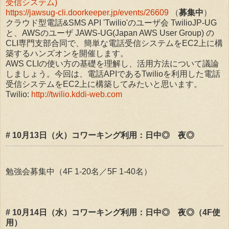
受信システム)
https://jawsug-cli.doorkeeper.jp/events/26609
（
募集中
）
クラウド型電話&SMS API 'Twilio'のユーザ会 TwilioJP-UG
と、AWSのユーザ JAWS-UG(Japan AWS User Group) の
CLI専門支部合同で、簡単な電話受信システムをEC2上に構
築するハンズオンを開催します。
AWS CLIの使い方の基礎を理解し、活用方法について議論
しましょう。今回は、電話APIであるTwilioを利用した電話
受信システムをEC2上に構築してみたいと思います。
Twilio:
http://twilio.kddi-web.com
# 10月13日（火）コワーキング利用：日中◎ 夜◎
勉強会募集中（4F 1-20名／5F 1-40名）
# 10月14日（水）コワーキング利用：日中◎ 夜◎（4F使
用）