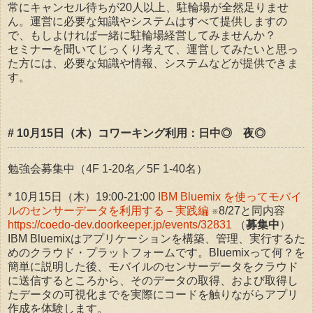
常にキャンセル待ちが20人以上、駐輪場が全然足りませ
ん。運営に必要な知識やシステムはすべて提供しますの
で、もしよければ一緒に駐輪場経営してみませんか？
セミナーを聞いてじっくり考えて、運営してみたいと思っ
た方には、必要な知識や情報、システムなどが提供できま
す。
# 10月15日（木）コワーキング利用：日中◎ 夜◎
勉強会募集中（4F 1-20名／5F 1-40名）
* 10月15日（木）19:00-21:00
IBM Bluemix を使ってモバイ
ルのセンサーデータを利用する－実践編
※8/27と同内容
https://coedo-dev.doorkeeper.jp/events/32831
（
募集中
）
IBM Bluemixはアプリケーションを構築、管理、実行するた
めのクラウド・プラットフォームです。Bluemixって何？を
簡単に説明した後、モバイルのセンサーデータをクラウド
に送信するところから、そのデータの取得、および取得し
たデータの可視化までを実際にコードを触りながらアプリ
作成を体験します。