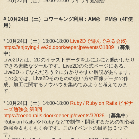
* 10月23日（金）19:00-22:00 ワイワイ勉強会
# 10月24日（土）コワーキング利用：AM◎ PM◎（4F使
用）
* 10月24日（土）13:00-18:00
Live2Dで遊んでみる会(6)
https://enjoying-live2d.doorkeeper.jp/events/31889
（
募集
中
）
Live2Dとは、2Dのイラストデータをふにふにと動かしたり
できる素敵なツールです。Live2Dの公式ページにある、
Live2Dってなんだろう？に分かりやすい解説があります。
この会では、Live2Dそのものの使い方や画像データの作
成、加工に関するノウハウを集めてみようと考えてみま
す。
* 10月24日（土）14:00-18:00
Ruby / Ruby on Rails ビギナ
ーズ勉強会 第8回
https://coedo-rails.doorkeeper.jp/events/32028
（
募集中
）
Ruby on Rails や Ruby などで制作・開発するための初心者
勉強会＆もくもく会です。このイベントの目的は３つで
す。