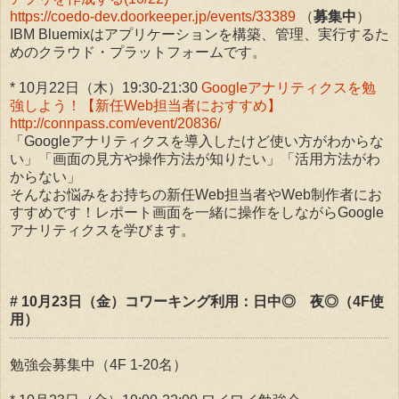
https://coedo-dev.doorkeeper.jp/events/33389
（
募集中
）
IBM Bluemixはアプリケーションを構築、管理、実行するた
めのクラウド・プラットフォームです。
* 10月22日（木）19:30-21:30
Googleアナリティクスを勉
強しよう！【新任Web担当者におすすめ】
http://connpass.com/event/20836/
「Googleアナリティクスを導入したけど使い方がわからな
い」「画面の見方や操作方法が知りたい」「活用方法がわ
からない」
そんなお悩みをお持ちの新任Web担当者やWeb制作者にお
すすめです！レポート画面を一緒に操作をしながらGoogle
アナリティクスを学びます。
# 10月23日（金）コワーキング利用：日中◎ 夜◎（4F使
用）
勉強会募集中（4F 1-20名）