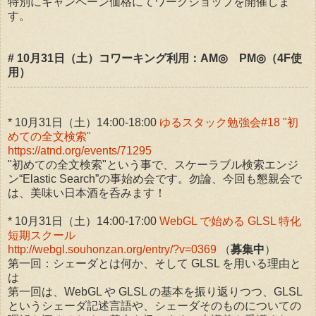
特別にキャンペーン価格にてワークショップを開催しま
す。
# 10月31日（土）コワーキング利用：AM◎ PM◎（4F使
用）
* 10月31日（土）14:00-18:00
ゆるスタック勉強会#18 "初
めての全文検索"
https://atnd.org/events/71295
"初めての全文検索"という事で、スケーラブル検索エンジ
ン“Elastic Search”の事始め会です。勿論、今回も懇親会で
は、美味い日本酒を呑みます！
* 10月31日（土）14:00-17:00
WebGL で始める GLSL 特化
短期スクール
http://webgl.souhonzan.org/entry/?v=0369
（
募集中
）
第一回：シェーダとは何か、そして GLSL を用いる理由と
は
第一回は、WebGL や GLSL の基本を振り返りつつ、GLSL
というシェーダ記述言語や、シェーダそのものについての