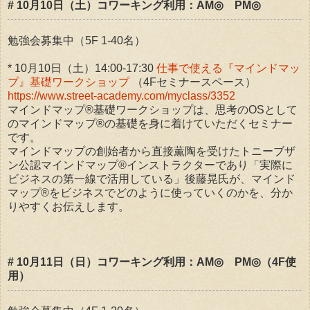
# 10月10日（土）コワーキング利用：AM◎ PM◎
勉強会募集中（5F 1-40名）
* 10月10日（土）14:00-17:30
仕事で使える『マインドマッ
プ』基礎ワークショップ
（4Fセミナースペース）
https://www.street-academy.com/myclass/3352
マインドマップ®基礎ワークショップは、思考のOSとして
のマインドマップ®の基礎を身に着けていただくセミナー
です。
マインドマップの創始者から直接薫陶を受けたトニーブザ
ン公認マインドマップ®インストラクターであり「実際に
ビジネスの第一線で活用している」後藤晃氏が、マインド
マップ®をビジネスでどのように使っていくのかを、分か
りやすくお伝えします。
# 10月11日（日）コワーキング利用：AM◎ PM◎（4F使
用）