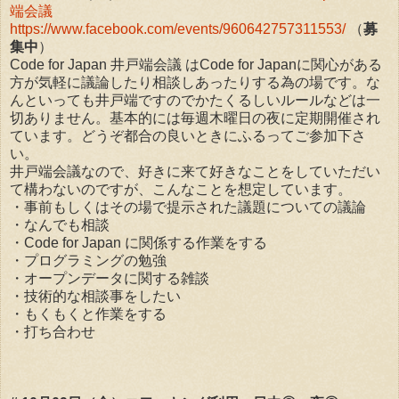
端会議
https://www.facebook.com/events/960642757311553/
（
募
集中
）
Code for Japan 井戸端会議 はCode for Japanに関心がある
方が気軽に議論したり相談しあったりする為の場です。な
んといっても井戸端ですのでかたくるしいルールなどは一
切ありません。基本的には毎週木曜日の夜に定期開催され
ています。どうぞ都合の良いときにふるってご参加下さ
い。
井戸端会議なので、好きに来て好きなことをしていただい
て構わないのですが、こんなことを想定しています。
・事前もしくはその場で提示された議題についての議論
・なんでも相談
・Code for Japan に関係する作業をする
・プログラミングの勉強
・オープンデータに関する雑談
・技術的な相談事をしたい
・もくもくと作業をする
・打ち合わせ