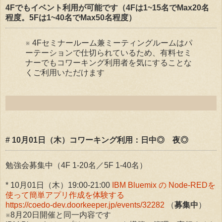
4Fでもイベント利用が可能です（4Fは1~15名でMax20名
程度。5Fは1~40名でMax50名程度）
※ 4Fセミナールーム兼ミーティングルームはパ
ーテーションで仕切られているため、有料セミ
ナーでもコワーキング利用者を気にすることな
くご利用いただけます
# 10月01日（木）コワーキング利用：日中◎ 夜◎
勉強会募集中（4F 1-20名／5F 1-40名）
* 10月01日（木）19:00-21:00
IBM Bluemix の Node-REDを
使って簡単アプリ作成を体験する
https://coedo-dev.doorkeeper.jp/events/32282
（
募集中
）
※8月20日開催と同一内容です