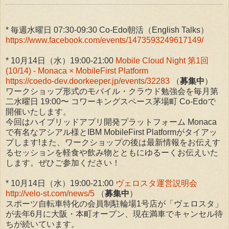
* 毎週水曜日 07:30-09:30 Co-Edo朝活（English Talks）
https://www.facebook.com/events/1473593249617149/
* 10月14日（水）19:00-21:00
Mobile Cloud Night 第1回
(10/14) - Monaca × MobileFirst Platform
https://coedo-dev.doorkeeper.jp/events/32283
（
募集中
）
ワークショップ形式のモバイル・クラウド勉強会を毎月第
二水曜日 19:00〜 コワーキングスペース茅場町 Co-Edoで
開催いたします。
今回はハイブリッドアプリ開発プラットフォーム Monaca
で有名なアシアル様とIBM MobileFirst Platformがタイアッ
プします!また、ワークショップの後は最新情報をお伝えす
るセッションを軽食や飲み物とともにゆるーくお伝えいた
します。ぜひご参加ください！
* 10月14日（水）19:00-21:00
ヴェロスタ運営説明会
http://velo-st.com/news/5
（
募集中
）
スポーツ自転車特化の会員制駐輪場1号店が「ヴェロスタ」
が去年6月に大阪・本町オープン、現在満車でキャンセル待
ちが続いています。