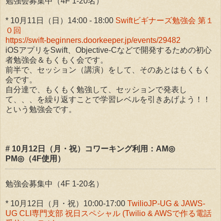
勉強会募集中（4F 1-20名）
* 10月11日（日）14:00 - 18:00
Swiftビギナーズ勉強会 第１
０回
https://swift-beginners.doorkeeper.jp/events/29482
iOSアプリをSwift、Objective-Cなどで開発するための初心
者勉強会＆もくもく会です。
前半で、セッション（講演）をして、そのあとはもくもく
会です。
自分達で、もくもく勉強して、セッションで発表し
て、、、を繰り返すことで学習レベルを引きあげよう！！
という勉強会です。
# 10月12日（月・祝）コワーキング利用：AM◎
PM◎（4F使用）
勉強会募集中（4F 1-20名）
* 10月12日（月・祝）10:00-17:00
TwilioJP-UG & JAWS-
UG CLI専門支部 祝日スペシャル (Twilio & AWSで作る電話