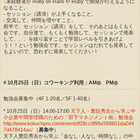
- 未経験者が Ruby on Rails や Ruby で開発が行えるように
なること。
- セッション（講演）が上手くなること。
- 交流して、仲間を増やすこと。
前半で、セッション（講演）をして、そのあとはもくもく
会です。自分達で、もくもく勉強して、セッションで発表
して、、、を繰り返すことで学習レベルを引きあげよ
う！！という勉強会です。セッションはだれでも発表して
もよいので、恐れずに発表してください！
# 10月25日（日）コワーキング利用：AM◎ PM◎
勉強会募集中（4F 1-20名／5F 1-40名）
* 10月25日（日）14:00-17:00
天下人・豊臣秀吉から学ぶ中
小企業中間管理職のための「部下マネジメント術」勉強会
http://www.kokuchpro.com/event/df28cc0f99a568801da044
7d478414ac/
（
募集中
）
天下人豊臣秀吉から学ぶ「金なし･人なし･時間なし」の中