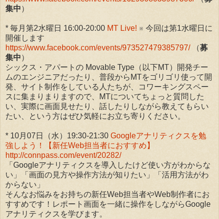
集中
）
* 毎月第2水曜日 16:00-20:00
MT Live!
※ 今回は第1水曜日に
開催します
https://www.facebook.com/events/973527479385797/
（
募
集中
）
シックス・アパートの Movable Type（以下MT）開発チー
ムのエンジニアだったり、普段からMTをゴリゴリ使って開
発、サイト制作をしている人たちが、コワーキングスペー
スに集まりまりますので、MTについてちょっと質問した
い、実際に画面見せたり、話したりしながら教えてもらい
たい、という方はぜひ気軽にお立ち寄りください。
* 10月07日（水）19:30-21:30
Googleアナリティクスを勉
強しよう！【新任Web担当者におすすめ】
http://connpass.com/event/20282/
「Googleアナリティクスを導入したけど使い方がわからな
い」「画面の見方や操作方法が知りたい」「活用方法がわ
からない」
そんなお悩みをお持ちの新任Web担当者やWeb制作者にお
すすめです！レポート画面を一緒に操作をしながらGoogle
アナリティクスを学びます。