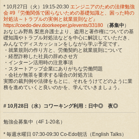
* 10月27日（火）19:15-20:30
エンジニアのための法律勉強
会 #9『労働関係で困らないための基礎知識と、困った時の
対処法～トラブルの実例と就業規則など』
https://coedo-dev.doorkeeper.jp/events/33180
（
募集中
）
おなじみ野島 梨恵弁護士より、盗用と著作権についての基
礎知識やトラブル対処法などを中心に解説していただき、
みんなでディスカッションをしながら学ぶ予定です。
・就業規則の作り方と、労働契約と就業規則について
・経歴詐称した社員の辞めさせ方
・インターン活用時の注意事項
・スタートアップ企業にありがちな労働問題
・会社が無茶を要求する場合の対処方法
実際の裁判例や法律をもとに、それをうけてどのように業
務を進めていくと良いのかを、学んでいきましょう。
# 10月28日（水）コワーキング利用：日中◎ 夜◎
勉強会募集中（4F 1-20名）
* 毎週水曜日 07:30-09:30 Co-Edo朝活（English Talks）