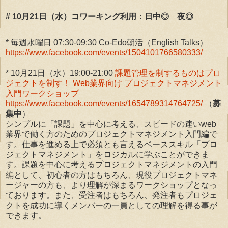
# 10月21日（水）コワーキング利用：日中◎ 夜◎
* 毎週水曜日 07:30-09:30 Co-Edo朝活（English Talks）
https://www.facebook.com/events/1504101766580333/
* 10月21日（水）19:00-21:00
課題管理を制するものはプロ
ジェクトを制す！ Web業界向け プロジェクトマネジメント
入門ワークショップ
https://www.facebook.com/events/1654789314764725/
（
募
集中
）
シンプルに「課題」を中心に考える、スピードの速いweb
業界で働く方のためのプロジェクトマネジメント入門編で
す。仕事を進める上で必須とも言えるベーススキル「プロ
ジェクトマネジメント」をロジカルに学ぶことができま
す。課題を中心に考えるプロジェクトマネジメントの入門
編として、初心者の方はもちろん、現役プロジェクトマネ
ージャーの方も、より理解が深まるワークショップとなっ
ております。また、受注者はもちろん、発注者もプロジェ
クトを成功に導くメンバーの一員としての理解を得る事が
できます。