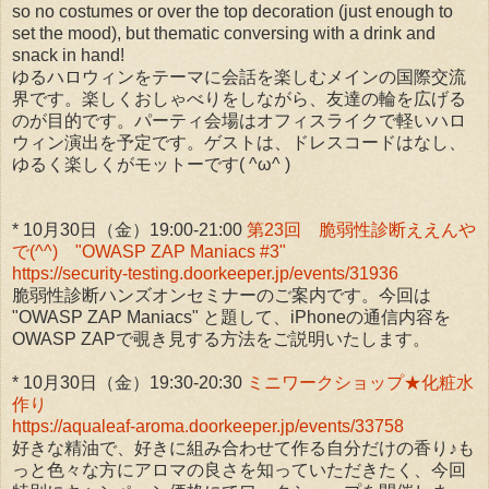
so no costumes or over the top decoration (just enough to
set the mood), but thematic conversing with a drink and
snack in hand!
ゆるハロウィンをテーマに会話を楽しむメインの国際交流
界です。楽しくおしゃべりをしながら、友達の輪を広げる
のが目的です。パーティ会場はオフィスライクで軽いハロ
ウィン演出を予定です。ゲストは、ドレスコードはなし、
ゆるく楽しくがモットーです( ^ω^ )
* 10月30日（金）19:00-21:00
第23回 脆弱性診断ええんや
で(^^) "OWASP ZAP Maniacs #3"
https://security-testing.doorkeeper.jp/events/31936
脆弱性診断ハンズオンセミナーのご案内です。今回は
"OWASP ZAP Maniacs" と題して、iPhoneの通信内容を
OWASP ZAPで覗き見する方法をご説明いたします。
* 10月30日（金）19:30-20:30
ミニワークショップ★化粧水
作り
https://aqualeaf-aroma.doorkeeper.jp/events/33758
好きな精油で、好きに組み合わせて作る自分だけの香り♪も
っと色々な方にアロマの良さを知っていただきたく、今回