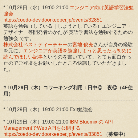
* 10月28日（水）19:00-21:00
エンジニア向け英語学習法勉
強会
https://coedo-dev.doorkeeper.jp/events/32851
英語を勉強（している｜しようとしている）エンジニア・
デザイナー等開発者のかたが 英語学習法を勉強するための
勉強会 です。
株式会社ベストティーチャー
の
宮地 俊充
さんが自身の経験
を元に、
エンジニアが英語を勉強しようと思ったら初めに
読んでほしい記事
というのを書いていて、とても面白かっ
たのでご登壇をお願いしたところ快諾していただきまし
た。
# 10月29日（木）コワーキング利用：日中◎ 夜◎（4F使
用）
* 10月29日（木）19:00-21:00 Exit勉強会
* 10月29日（木）19:00-21:00
IBM Bluemix の API
ManagementでWeb APIを公開する
https://coedo-dev.doorkeeper.jp/events/33851
（
募集中
）