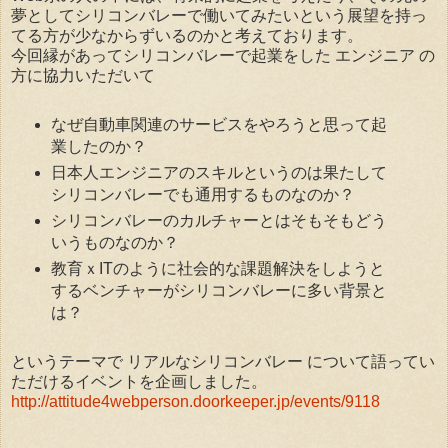
夢としてシリコンバレーで働いてみたいという展望を持っ
てる方が少なからずいるのかと考えております。
今回縁があってシリコンバレーで起業をした エンジニア の
方に協力いただいて
なぜ自動車関連のサービスをやろうと思って起
業したのか？
日本人エンジニアのスキルというのは果たして
シリコンバレーでも通用するものなのか？
シリコンバレーのカルチャーとはそもそもどう
いうものなのか？
教育ｘITのように社会的な課題解決をしようと
するベンチャーがシリコンバレーに多い背景と
は？
というテーマで リアルなシリコンバレー について語ってい
ただけるイベントを企画しました。
http://attitude4webperson.doorkeeper.jp/events/9118