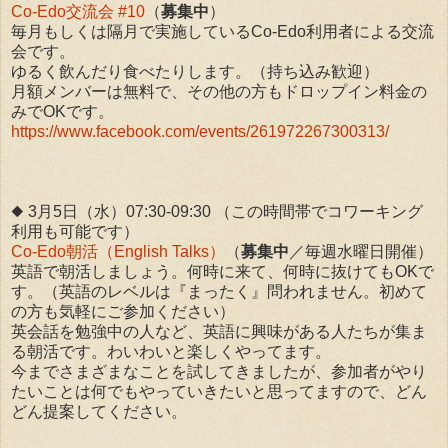
Co-Edo交流会 #10
（
募集中
）
毎月もしくは隔月で実施しているCo-Edo利用者による交流
会です。
ゆるく飲んだり食べたりします。（持ち込み歓迎）
月額メンバーは無料で、その他の方もドロップイン料金の
みでOKです。
https://www.facebook.com/events/261972267300313/
◆ 3月5日（水）07:30-09:30 （この時間帯でコワーキング
利用も可能です）
Co-Edo朝活（English Talks）
（
募集中
／毎週水曜日開催）
英語で朝活しましょう。何時に来て、何時に抜けてもOKで
す。（英語のレベルは『まったく』問われません。初めて
の方も気軽にご参加ください）
英会話を勉強中の人など、英語に興味がある人たちが集ま
る朝活です。わいわいと楽しくやってます。
今までさまざまなことを試してきましたが、参加者がやり
たいことは何でもやっていきたいと思ってますので、どん
どん提案してください。