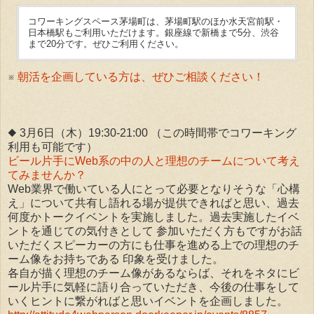
コワーキングスペース茅場町は、茅場町駅のほか水天宮前駅・
日本橋駅もご利用いただけます。銀座線で新橋まで5分、渋谷
まで20分です。ぜひご利用ください。
※
朝活を企画している方は、ぜひご相談ください！
◆ 3月6日（木）19:30-21:00 （この時間帯でコワーキング
利用も可能です）
ビール片手にWeb系の中の人と理想のチームについて考え
てみませんか？
Web業界で働いている人にとって必要となりそうな「心構
え」について共有し語れる場が提供できればと思い、過去
何度かトークイベントを実施しました。過去実施したイベ
ントを通じての気付きとして 参加いただく方もですがお話
いただくスピーカーの方にも仕事を進める上での理想のチ
ーム像をお持ちである 印象を受けました。
各自が描く理想のチーム像があるならば、それをネタにビ
ール片手に気軽に語り合っていただき、今後の仕事をして
いくヒントに繋がればと思いイベントを企画しました。