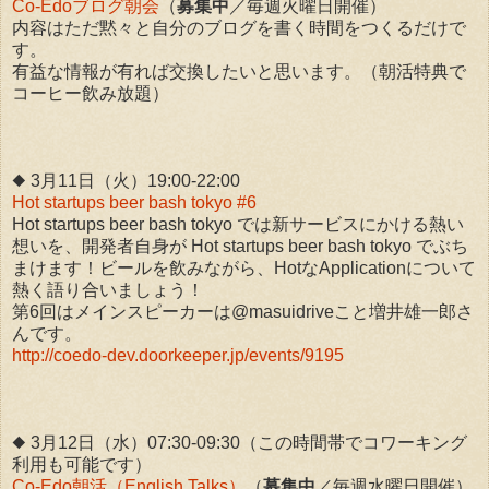
Co-Edoブログ朝会
（
募集中
／毎週火曜日開催）
内容はただ黙々と自分のブログを書く時間をつくるだけで
す。
有益な情報が有れば交換したいと思います。（朝活特典で
コーヒー飲み放題）
◆ 3月11日（火）19:00-22:00
Hot startups beer bash tokyo #6
Hot startups beer bash tokyo では新サービスにかける熱い
想いを、開発者自身が Hot startups beer bash tokyo でぶち
まけます！ビールを飲みながら、HotなApplicationについて
熱く語り合いましょう！
第6回はメインスピーカーは@masuidriveこと増井雄一郎さ
んです。
http://coedo-dev.doorkeeper.jp/events/9195
◆ 3月12日（水）07:30-09:30（この時間帯でコワーキング
利用も可能です）
Co-Edo朝活（English Talks）
（
募集中
／毎週水曜日開催）