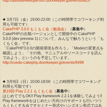
http://attitude4webperson.doorkeeper.jp/events/8857
◆ 3月7日（金）19:00-22:00（この時間帯でコワーキング利
用も可能です）
CakePHP 3.0.0 もくもく会（勉強会）
（
募集中
）
CakePHPの次期バージョンとして開発中の CakePHP
3.0.0 (dev preview 1) について、みんなで触ろうという「も
くもく会」です。
「CakePHP3.0.0の開発環境を作ろう」「Modelの変更点を
確認しよう」「その他、マニュアルやソースコードを読ん
でみよう」というのを予定しています。
http://coedo-cakephp.doorkeeper.jp/events/9498
◆ 3月9日（日）10:00-18:00 （この時間帯でコワーキング
利用も可能です）
第19回 Play 2.2.1 もくもく会
（
募集中
）
はじめてでもOK!! Play framework 2.2.1を体験してみよう!!
Play frameworkをはじめたい方向けのサポートも行いつつ
もくもくする会ですセミナー形式やハンズオン形式ではあ