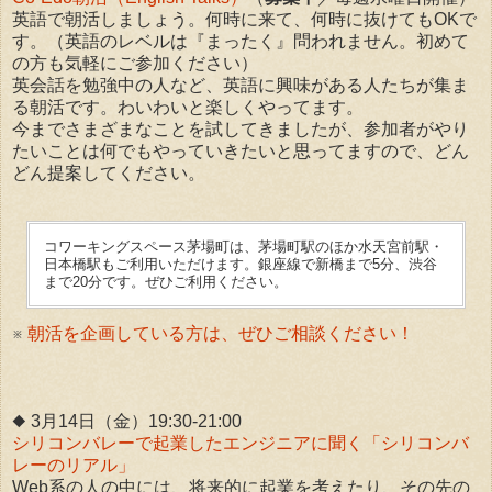
英語で朝活しましょう。何時に来て、何時に抜けてもOKで
す。（英語のレベルは『まったく』問われません。初めて
の方も気軽にご参加ください）
英会話を勉強中の人など、英語に興味がある人たちが集ま
る朝活です。わいわいと楽しくやってます。
今までさまざまなことを試してきましたが、参加者がやり
たいことは何でもやっていきたいと思ってますので、どん
どん提案してください。
コワーキングスペース茅場町は、茅場町駅のほか水天宮前駅・
日本橋駅もご利用いただけます。銀座線で新橋まで5分、渋谷
まで20分です。ぜひご利用ください。
※
朝活を企画している方は、ぜひご相談ください！
◆ 3月14日（金）19:30-21:00
シリコンバレーで起業したエンジニアに聞く「シリコンバ
レーのリアル」
Web系の人の中には、将来的に起業を考えたり、その先の