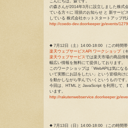
こんにちは。森です。
の森さんが2014年3月に設立しました株
ている方々に 現状のお知らせ と 新サー
している 株式会社ホットスタートアップ代
http://coedo-dev.doorkeeper.jp/events/127
◆ 7月12日（土）14:00-18:00 （こ
楽天ウェブサービスAPI ワークショップ
（
楽天ウェブサービス
では楽天市場の商品情
幅広い情報を無料にて提供しております。
このワークショップは「WebAPIは気にな
いて実際にお話をしたい」という皆様向けに
を動かしながら学んでいくというものです
今回は、HTML と JavaScript を
います。
http://rakutenwebservice.doorkeeper.jp/ev
◆ 7月13日（日）14:00-18:00 （こ