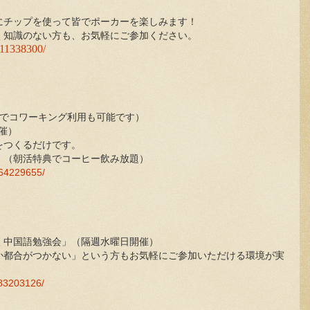
にチップを使って皆でポーカーを楽しみます！
く知識のない方も、お気軽にご参加ください。
311338300/
の時間帯でコワーキング利用も可能です）
催）
をつくるだけです。
。（朝活特典でコーヒー飲み放題）
064229655/
く中国語勉強会」（隔週水曜日開催）
か都合がつかない」という方もお気軽にご参加いただける環境が実
983203126/