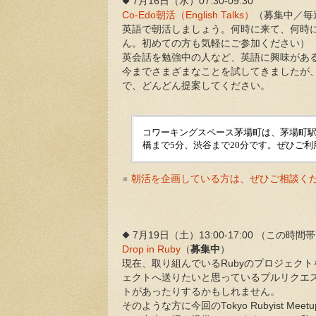
◆ 7月16日（水）07:30-09:30
Co-Edo朝活（English Talks）
（募集中／毎
英語で朝活しましょう。何時に来て、何時
ん。初めての方も気軽にご参加ください）
英会話を勉強中の人など、英語に興味があ
今までさまざまなことを試してきましたが
で、どんどん提案してください。
コワーキングスペース茅場町は、茅場町
橋まで5分、渋谷まで20分です。ぜひご
※
朝活を企画している方は、ぜひご相談く
◆ 7月19日（土）13:00-17:00 （こ
Drop in Ruby
（
募集中
）
現在、取り組んでいるRubyのプロジェク
ェクトへ送りたいと思っているプルリクエ
トがあったりするかもしれません。
そのような方に今回のTokyo Rubyist M