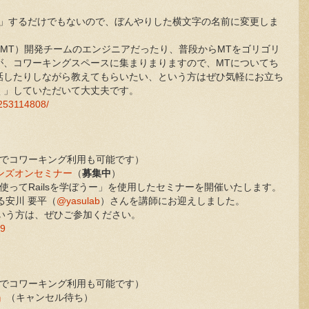
く」するだけでもないので、ぼんやりした横文字の名前に変更しま
e（以下MT）開発チームのエンジニアだったり、普段からMTをゴリゴリ
が、コワーキングスペースに集まりまりますので、MTについてち
話したりしながら教えてもらいたい、という方はぜひ気軽にお立ち
く」していただいて大丈夫です。
5253114808/
の時間帯でコワーキング利用も可能です）
」ハンズオンセミナー
（
募集中
）
ー実例を使ってRailsを学ぼうー」を使用したセミナーを開催いたします。
る安川 要平（
@yasulab
）さんを講師にお迎えしました。
という方は、ぜひご参加ください。
29
の時間帯でコワーキング利用も可能です）
』
（キャンセル待ち）