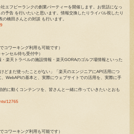
式会社エフビーランクの創業パーティーを開催します。お世話になっ
ビスの予告 を行いたいと思います。情報交換したりライバル視したり
表の橋田さんとの対談 も行います。
99
の時間帯でコワーキング利用も可能です）
キャンセル待ち受付中）
報・楽天トラベルの施設情報・楽天GORAのゴルフ場情報といった
るけどまだ使ったことがない」「楽天のエンジニアにAPI活用につ
、WebAPIの基本と、実際にウェブサイトでの活用を、実際に手
。
利用して、動的に動くコンテンツを、皆さんと一緒に作っていきたいとおも
ents/12765
の時間帯でコワーキング利用も可能です）