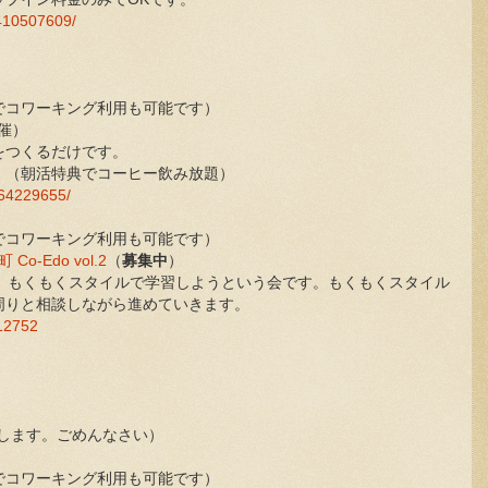
410507609/
時間帯でコワーキング利用も可能です）
催）
をつくるだけです。
。（朝活特典でコーヒー飲み放題）
064229655/
時間帯でコワーキング利用も可能です）
-Edo vol.2
（
募集中
）
て、もくもくスタイルで学習しようという会です。もくもくスタイル
周りと相談しながら進めていきます。
/12752
します。ごめんなさい）
時間帯でコワーキング利用も可能です）