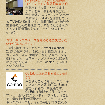
試行錯誤して分かった勉強会
（イベント）の集客Tipsまとめ
今週末も「今日、やってます
か？」と問い合わせを受けた、
年中無休の コワーキングスペー
ス茅場町 Co-Edo を運営してい
る TANAKA Kohji です。 先日開催した 勉強会
主催者のための勉強会 で、本当にたくさんの
イベント開催Tipsを知ることができました。
それに...
コワーキングスペースを始める際に失敗しな
い物件選びのポイント
この記事は コワーキング Advent Calendar
2013 の記事です。 12/1（日）担当の オオサ
カンスペース の 大崎弘子さん よりバトンを
受けました。 コワーキングスペースは儲かる
のか？なんでやってるの？ | osakin （12/01）
というわけ...
Co-Edoの正式名称を変更いたし
ます
みなさんこんにちは。 コワーキ
ングスペース茅場町 Co-Edoの
運営代表者の田中弘治です。
Co-Edoは2012年12月に仮オー
プンし、翌1月にグランドオープンということ
で、概ね4年半が経過いたしました。 コワー
キングスペースというものがビジネスになる