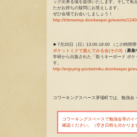
ック出来る場を提供いたします。そして私
たがお持ちの疑問にお答えします。
ぜひ会場でお会いしましょう！
http://trbmeetup.doorkeeper.jp/events/124
◆ 7月20日（日）13:00-18:00 （こ
ポケットミクで遊んでみる会(その3)
（
募集
学研から出版された「歌うキーボード ポ
す。
http://enjoying-pocketmiku.doorkeeper.jp/e
コワーキングスペース茅場町では、勉強会
コワーキングスペースで勉強会等のイ
確認ください。（空き日程も分かりま