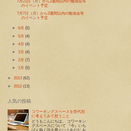
7月21日（月）から2週間以内の勉強会等
のイベント予定
7月7日（月）から2週間以内の勉強会等
のイベント予定
►
6月
(5)
►
5月
(4)
►
4月
(4)
►
3月
(4)
►
2月
(7)
►
1月
(5)
►
2013
(62)
►
2012
(13)
人気の投稿
コワーキングスペースを世代別
に考えてみて想うこと
どうもこんにちは。 コワーキン
グスペースについて 『今』いち
ばん熱く語る男というあだな を