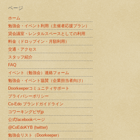
ページ
ホーム
勉強会・イベント利用（主催者応援プラン）
貸会議室・レンタルスペースとしての利用
料金（ドロップイン・月額利用）
交通・アクセス
スタッフ紹介
FAQ
イベント（勉強会）連絡フォーム
勉強会・イベント協賛（企業担当者向け）
Doorkeeperコミュニティサポート
プライバシーポリシー
Co-Edo ブランドガイドライン
コワーキングビザjp
公式facebookページ
@CoEdoKYB (twitter)
勉強会リスト（Doorkeeper）