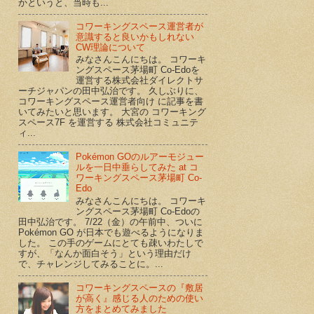
かというと、当時も...
コワーキングスペース運営者が
意識すると良いかもしれない
CW理論について
みなさんこんにちは。 コワーキ
ングスペース茅場町 Co-Edoを
運営する株式会社ダイレクトサ
ーチジャパンの田中弘治です。 久しぶりに、
コワーキングスペース運営者向け に記事を書
いてみたいと思います。 大宮の コワーキング
スペース7F を運営する 株式会社コミュニテ
ィ...
Pokémon GOのルアーモジュー
ルを一日中垂らしてみた at コ
ワーキングスペース茅場町 Co-
Edo
みなさんこんにちは。 コワーキ
ングスペース茅場町 Co-Edoの
田中弘治です。 7/22（金）の午前中、ついに
Pokémon GO が日本でも遊べるようになりま
した。 この手のゲームにとても疎いわたしで
すが、「なんか面白そう」という理由だけ
で、チャレンジしてみることに。...
コワーキングスペースの『敷居
が高く』感じる人のための使い
方をまとめてみました