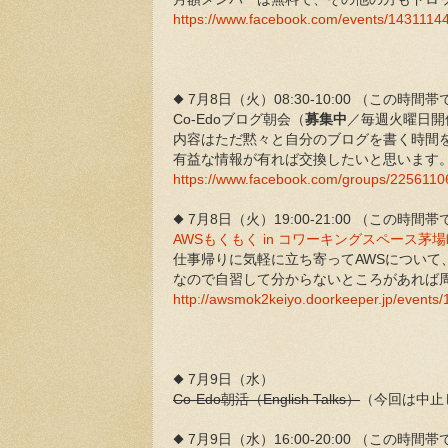
https://www.facebook.com/events/1431114
◆ 7月8日（火）08:30-10:00 （この
Co-Edoブログ朝会（
募集中
／毎週火曜日開
内容はただ黙々と自分のブログを書く時間
有益な情報が有れば交換したいと思います
https://www.facebook.com/groups/225611
◆ 7月8日（火）19:00-21:00 （この
AWSもくもく in コワーキングスペース茅場町 Co
仕事帰りに気軽に立ち寄ってAWSについ
なので自習して分からないところがあれば
http://awsmok2keiyo.doorkeeper.jp/events
◆ 7月9日（水）
Co-Edo朝活（English Talks）
（今回は中止
◆ 7月9日（水）16:00-20:00 （この