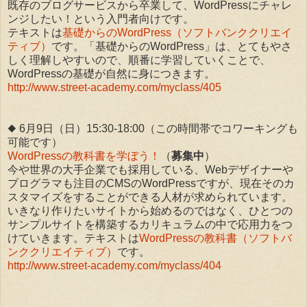
既存のブログサービスから卒業して、WordPressにチャレ
ンジしたい！という入門者向けです。
テキストは
基礎からのWordPress（ソフトバンククリエイ
ティブ）
です。「基礎からのWordPress」は、とてもやさ
しく理解しやすいので、順番に学習していくことで、
WordPressの基礎が自然に身につきます。
http://www.street-academy.com/myclass/405
◆ 6月9日（日）15:30-18:00（この時間帯でコワーキングも
可能です）
WordPressの教科書を学ぼう！
（
募集中
）
今や世界の大手企業でも採用している、Webデザイナーや
プログラマも注目のCMSのWordPressですが、現在そのカ
スタマイズをすることができる人材が求められています。
いきなり作りたいサイトから始めるのではなく、ひとつの
サンプルサイトを構築するカリキュラムの中で応用力をつ
けていきます。テキストは
WordPressの教科書（ソフトバ
ンククリエイティブ）
です。
http://www.street-academy.com/myclass/404