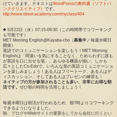
けていきます。テキストは
WordPressの教科書（ソフトバ
ンククリエイティブ）
です。
http://www.street-academy.com/myclass/404
◆ 5月22日（水）07:15-09:30（この時間帯でコワーキング
も可能です）
MET Morning English@Kayaba-cho（
募集中
／毎週水曜日
開催）
英語でのコミュニケーションを楽しもう！MET Morning
Englishは「間違いを気にすることなく、ためらわずに誰も
が英語を口に出せる場」。あらゆる機器が揃い、しかも
広々としたCo-Edoで、いろんな形の英語コミュニケーショ
ンを楽しみましょう！ある人はフリートーク、ある人はデ
ィスカッション、そしてある人はプレゼンの練習も！
ネイティブの方が参加されることも多い、非常にお得な朝
活です。
ぜひ朝の時間を活用しましょう！
毎週水曜日は朝活が行われるため、朝7時よりコワーキング
できるようになりました。
朝、ブログやWebサイトの更新をしてから会社に行くとい