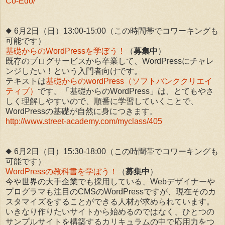
Co-Edo/
◆ 6月2日（日）13:00-15:00（この時間帯でコワーキングも
可能です）
基礎からのWordPressを学ぼう！
（
募集中
）
既存のブログサービスから卒業して、WordPressにチャレ
ンジしたい！という入門者向けです。
テキストは
基礎からのwordPress（ソフトバンククリエイ
ティブ）
です。「基礎からのWordPress」は、とてもやさ
しく理解しやすいので、順番に学習していくことで、
WordPressの基礎が自然に身につきます。
http://www.street-academy.com/myclass/405
◆ 6月2日（日）15:30-18:00（この時間帯でコワーキングも
可能です）
WordPressの教科書を学ぼう！
（
募集中
）
今や世界の大手企業でも採用している、Webデザイナーや
プログラマも注目のCMSのWordPressですが、現在そのカ
スタマイズをすることができる人材が求められています。
いきなり作りたいサイトから始めるのではなく、ひとつの
サンプルサイトを構築するカリキュラムの中で応用力をつ