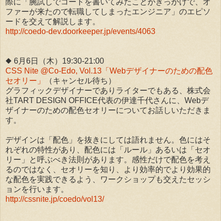
際に「腕試しでコードを書いてみたことがきっかけで、オ
ファーが来たので転職してしまったエンジニア」のエピソ
ードを交えて解説します。
http://coedo-dev.doorkeeper.jp/events/4063
◆ 6月6日（木）19:30-21:00
CSS Nite @Co-Edo, Vol.13「Webデザイナーのための配色
セオリー」
（キャンセル待ち）
グラフィックデザイナーでありライターでもある、株式会
社TART DESIGN OFFICE代表の伊達千代さんに、Webデ
ザイナーのための配色セオリーについてお話しいただきま
す。
デザインは「配色」を抜きにしては語れません。色にはそ
れぞれの特性があり、配色には「ルール」あるいは「セオ
リー」と呼ぶべき法則があります。感性だけで配色を考え
るのではなく、セオリーを知り、より効率的でより効果的
な配色を実践できるよう、ワークショップも交えたセッシ
ョンを行います。
http://cssnite.jp/coedo/vol13/