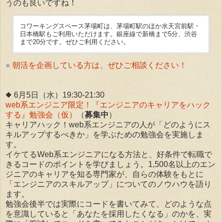
うのも良いですね！
コワーキングスペース茅場町は、茅場町駅のほか水天宮前駅・
日本橋駅もご利用いただけます。銀座線で新橋まで5分、渋谷
まで20分です。ぜひご利用ください。
※
朝活を企画している方は、ぜひご相談ください！
◆ 6月5日（水）19:30-21:30
web系エンジニア限定！『エンジニアのキャリアをハック
する』勉強会（仮）
（
募集中
）
キャリアハック！web系エンジニアの人が「どのようにス
キルアップするべきか」を学ぶための勉強会を実施しま
す。
イケてるWeb系エンジニアになる方法と、好条件で転職で
きるコードのポイントを学びましょう。1,500名以上のエン
ジニアのキャリアを知る専門家が、自らの体験をもとに
「エンジニアのスキルアップ」についてのノウハウを語り
ます。
勉強会後半では実際にコードを書いてみて、どのような点
を意識していると「あなたを採用したくなる」のかを、実