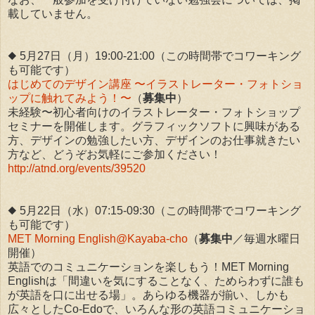
載していません。
◆ 5月27日（月）19:00-21:00（この時間帯でコワーキング
も可能です）
はじめてのデザイン講座 〜イラストレーター・フォトショ
ップに触れてみよう！〜
（
募集中
）
未経験〜初心者向けのイラストレーター・フォトショップ
セミナーを開催します。グラフィックソフトに興味がある
方、デザインの勉強したい方、デザインのお仕事就きたい
方など、どうぞお気軽にご参加ください！
http://atnd.org/events/39520
◆ 5月22日（水）07:15-09:30（この時間帯でコワーキング
も可能です）
MET Morning English@Kayaba-cho
（
募集中
／毎週水曜日
開催）
英語でのコミュニケーションを楽しもう！MET Morning
Englishは「間違いを気にすることなく、ためらわずに誰も
が英語を口に出せる場」。あらゆる機器が揃い、しかも
広々としたCo-Edoで、いろんな形の英語コミュニケーショ