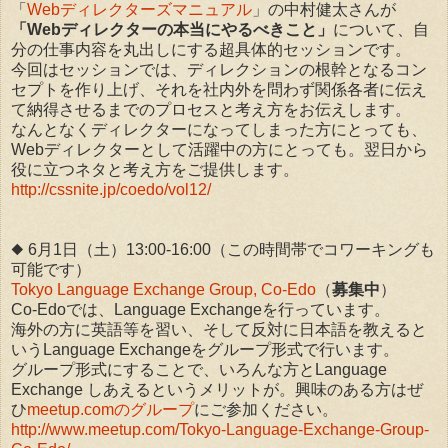
「
Webディレクターズマニュアル
」の中村健太さんが
「Webディレクターの本当にやるべきこと」
について、自
分の仕事内容を丸出しにする超具体的セッションです。
今回はセッションでは、ディレクションの根幹となるコン
セプトを作り上げ、それを社内外を問わず関係各者に伝え
て納得させるまでのプロセスと考え方をお伝えします。
なんとなくディレクターになってしまった方にとっても、
Webディレクターとして活躍中の方にとっても。翌日から
役に立つネタと考え方をご提供します。
http://cssnite.jp/coedo/vol12/
◆ 6月1日（土）13:00-16:00（この時間帯でコワーキングも
可能です）
Tokyo Language Exchange Group, Co-Edo
（
募集中
）
Co-Edoでは、Language Exchangeを行っています。
海外の方に英語等を習い、そして反対に日本語を教えると
いうLanguage Exchangeをグループ形式で行います。
グループ形式にすることで、いろんな方とLanguage
Exchange しあえるというメリットが。興味のある方はぜ
ひ
meetup.comのグループ
にご参加ください。
http://www.meetup.com/Tokyo-Language-Exchange-Group-